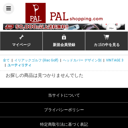
マイページ
新規会員登録
カゴの中を見る
全て
|
イリアックゴルフ (iliac Golf)
|
ヘッドカバー デザイン別
|
VINTAGE 3
|
ユーティリティ
お探しの商品は見つかりませんでした
当サイトについて
プライバシーポリシー
特定商取引法に基づく表記