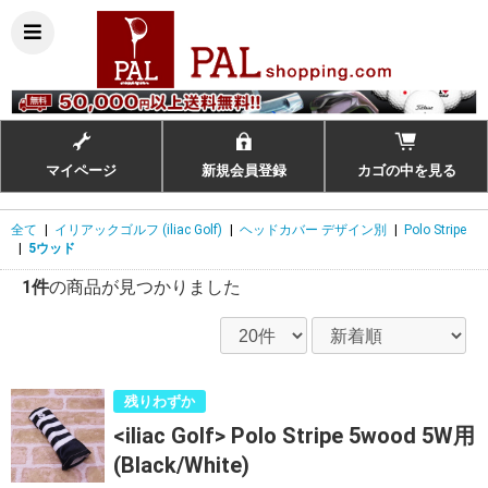
マイページ
新規会員登録
カゴの中を見る
全て
|
イリアックゴルフ (iliac Golf)
|
ヘッドカバー デザイン別
|
Polo Stripe
|
5ウッド
1件
の商品が見つかりました
残りわずか
<iliac Golf> Polo Stripe 5wood 5W用
(Black/White)