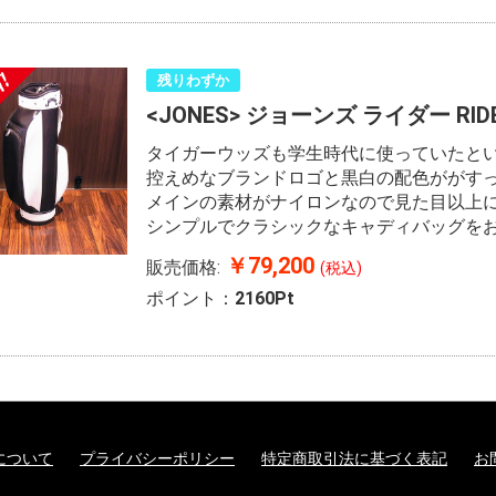
残りわずか
<JONES> ジョーンズ ライダー RIDER
タイガーウッズも学生時代に使っていたとい
控えめなブランドロゴと黒白の配色ががす
メインの素材がナイロンなので見た目以上
シンプルでクラシックなキャディバッグをお
￥79,200
販売価格:
(税込)
ポイント：
2160Pt
について
プライバシーポリシー
特定商取引法に基づく表記
お