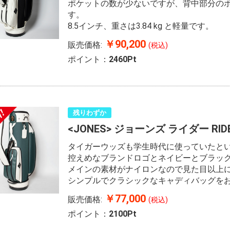
ポケットの数が少ないですが、背中部分の
す。
8.5インチ、重さは3.84 kg と軽量です。
￥90,200
販売価格:
(税込)
ポイント：
2460Pt
残りわずか
<JONES> ジョーンズ ライダー RIDER 
タイガーウッズも学生時代に使っていたとい
控えめなブランドロゴとネイビーとブラッ
メインの素材がナイロンなので見た目以上
シンプルでクラシックなキャディバッグをお
￥77,000
販売価格:
(税込)
ポイント：
2100Pt